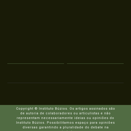
Copyright © Instituto Búzios. Os artigos assinados são
de autoria de colaboradores ou articulistas e não
representam necessariamente ideias ou opiniões do
Instituto Búzios. Possibilitamos espaço para opiniões
diversas garantindo a pluralidade do debate na