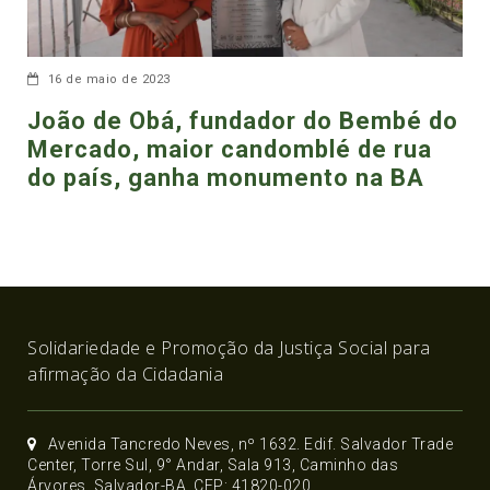
16 de maio de 2023
João de Obá, fundador do Bembé do
Mercado, maior candomblé de rua
do país, ganha monumento na BA
Solidariedade e Promoção da Justiça Social para
afirmação da Cidadania
Avenida Tancredo Neves, nº 1632. Edif. Salvador Trade
Center, Torre Sul, 9° Andar, Sala 913, Caminho das
Árvores, Salvador-BA, CEP: 41820-020