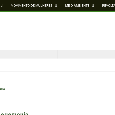
MOVIMENTO DE MULHERES
MEIO AMBIENTE
REVOLT
CINQUENTA ANOS DEPOIS DE SOWETO; UMA LUTA SEM DOCUMENTAÇÃO NÃO É UMA LUTA
O ESTADO DO SÉCULO XXI E A SOBERANIA SOBRE DADOS EM CONHECIMENTO ESTRATÉGICO
 hegemonia