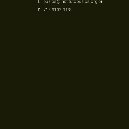
buzios@institutobuzios.org.br
71 99102-3139