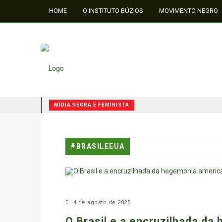
HOME
O INSTITUTO BÚZIOS
MOVIMENTO NEGRO
FALE CONOSCO
MÍDIA NEGRA E FEMINISTA
QUILOMBOS: A RESISTÊNCIA NEGRA NO BRASIL
MÍDIA NEGRA E FEMINISTA
#BRASILEEUA
MÍDIA NEGRA E FEMINISTA
4 de agosto de 2025
O Brasil e a encruzilhada da