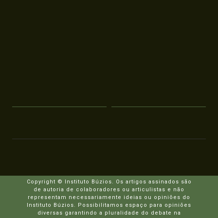
Copyright © Instituto Búzios. Os artigos assinados são
de autoria de colaboradores ou articulistas e não
representam necessariamente ideias ou opiniões do
Instituto Búzios. Possibilitamos espaço para opiniões
diversas garantindo a pluralidade do debate na