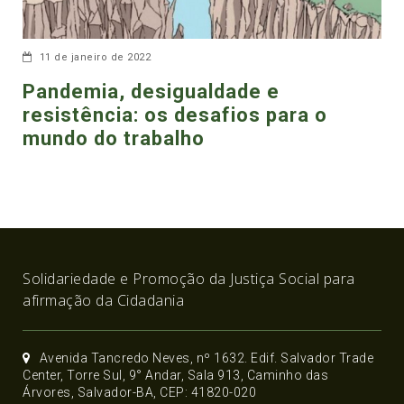
11 de janeiro de 2022
Pandemia, desigualdade e
resistência: os desafios para o
mundo do trabalho
Solidariedade e Promoção da Justiça Social para
afirmação da Cidadania
Avenida Tancredo Neves, nº 1632. Edif. Salvador Trade
Center, Torre Sul, 9° Andar, Sala 913, Caminho das
Árvores, Salvador-BA, CEP: 41820-020