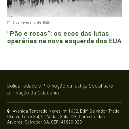
6 de fevereiro de 2026
“Pão e rosas”: os ecos das lutas
operárias na nova esquerda dos EUA
Solidariedade e Promoção da Justiça Social para
afirmação da Cidadania
Avenida Tancredo Neves, nº 1632. Edif. Salvador Trade
Center, Torre Sul, 9° Andar, Sala 913, Caminho das
Árvores, Salvador-BA, CEP: 41820-020