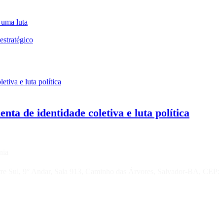
 uma luta
estratégico
ta de identidade coletiva e luta política
nia
orre Sul, 9° Andar, Sala 913, Caminho das Árvores, Salvador-BA, CEP