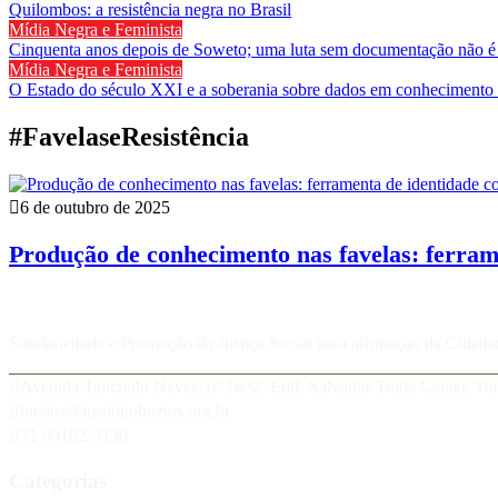
Quilombos: a resistência negra no Brasil
Mídia Negra e Feminista
Cinquenta anos depois de Soweto; uma luta sem documentação não é
Mídia Negra e Feminista
O Estado do século XXI e a soberania sobre dados em conhecimento 
#FavelaseResistência
6 de outubro de 2025
Produção de conhecimento nas favelas: ferramen
Solidariedade e Promoção da Justiça Social para afirmação da Cidada
Avenida Tancredo Neves, nº 1632. Edif. Salvador Trade Center, T
buzios@institutobuzios.org.br
71 99102-3139
Categorias