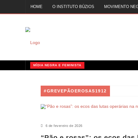
HOME
O INSTITUTO BÚZIOS
MOVIMENTO NE
FALE CONOSCO
MÍDIA NEGRA E FEMINISTA
QUILOMBOS: A RESISTÊNCIA NEGRA NO BRASIL
MÍDIA NEGRA E FEMINISTA
#GREVEPÃOEROSAS1912
MÍDIA NEGRA E FEMINISTA
6 de fevereiro de 2026
“Pão e rosas”: os ecos das 