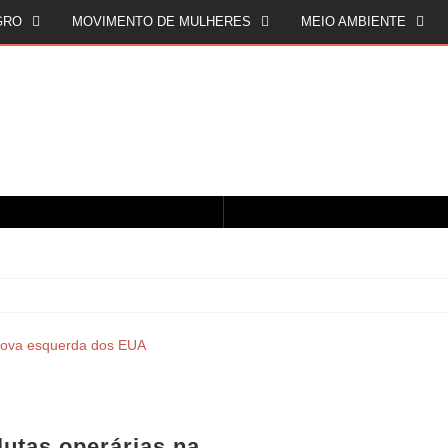
GRO
MOVIMENTO DE MULHERES
MEIO AMBIENTE
CINQUENTA ANOS DEPOIS DE SOWETO; UMA LUTA SEM DOCUMENTAÇÃO NÃO É UMA LUTA
O ESTADO DO SÉCULO XXI E A SOBERANIA SOBRE DADOS EM CONHECIMENTO ESTRATÉGICO
lutas operárias na