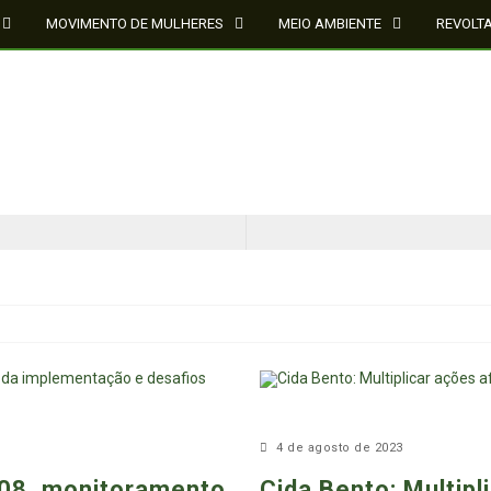
MOVIMENTO DE MULHERES
MEIO AMBIENTE
REVOLT
CINQUENTA ANOS DEPOIS DE SOWETO; UMA LUTA SEM DOCUMENTAÇÃO NÃO É UMA LUTA
O ESTADO DO SÉCULO XXI E A SOBERANIA SOBRE DADOS EM CONHECIMENTO ESTRATÉGICO
4 de agosto de 2023
/08, monitoramento
Cida Bento: Multipl