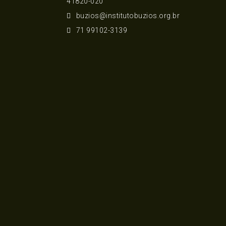
41820-020
buzios@institutobuzios.org.br
71 99102-3139