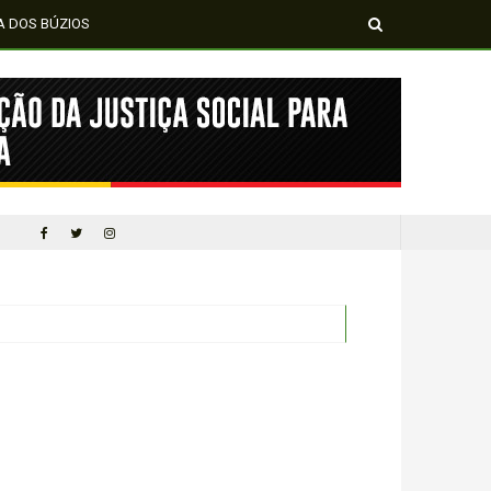
A DOS BÚZIOS
MÍDIA NEGRA E FEMI
CINQUENTA ANOS DEPOIS DE SOWETO; UMA LUTA SEM DOCUMENTAÇÃO NÃO É UMA LUTA