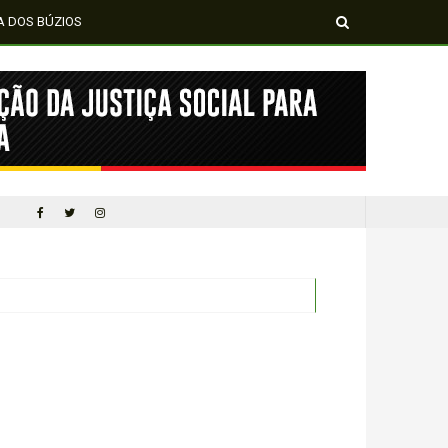
A DOS BÚZIOS
MÍDIA NEGRA E FEMI
CINQUENTA ANOS DEPOIS DE SOWETO; UMA LUTA SEM DOCUMENTAÇÃO NÃO É UMA LUTA