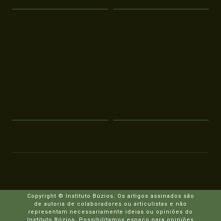
Copyright © Instituto Búzios. Os artigos assinados são
de autoria de colaboradores ou articulistas e não
representam necessariamente ideias ou opiniões do
Instituto Búzios. Possibilitamos espaço para opiniões