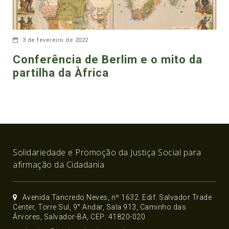
3 de fevereiro de 2022
Conferência de Berlim e o mito da
partilha da Àfrica
Solidariedade e Promoção da Justiça Social para
afirmação da Cidadania
Avenida Tancredo Neves, nº 1632. Edif. Salvador Trade
Center, Torre Sul, 9° Andar, Sala 913, Caminho das
Árvores, Salvador-BA, CEP: 41820-020