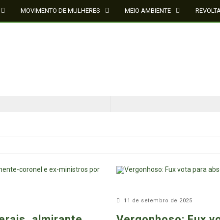
MOVIMENTO DE MULHERES
MEIO AMBIENTE
REVOLT
CINQUENTA ANOS DEPOIS DE SOWETO; UMA LUTA SEM DOCUMENTAÇÃO NÃO É UMA LUTA
O ESTADO DO SÉCULO XXI E A SOBERANIA SOBRE DADOS EM CONHECIMENTO ESTRATÉGICO
11 de setembro de 2025
rais, almirante,
Vergonhoso: Fux vo