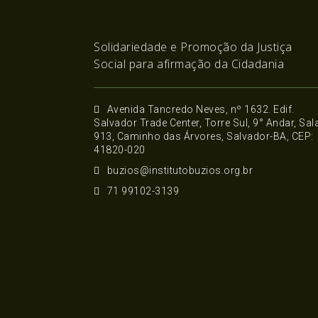
Solidariedade e Promoção da Justiça
Social para afirmação da Cidadania
Avenida Tancredo Neves, nº 1632. Edif.
Salvador Trade Center, Torre Sul, 9° Andar, Sal
913, Caminho das Árvores, Salvador-BA, CEP:
41820-020
buzios@institutobuzios.org.br
71 99102-3139