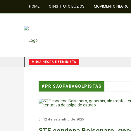
HOME
O INSTITUTO BÚZIOS
MOVIMENTO NEGRO
FALE CONOSCO
MÍDIA NEGRA E FEMINISTA
QUILOMBOS: A RESISTÊNCIA NEGRA NO BRASIL
MÍDIA NEGRA E FEMINISTA
#PRISÃOPARAGOLPISTAS
MÍDIA NEGRA E FEMINISTA
12 de setembro de 2025
STF condena Bolsonaro, gene