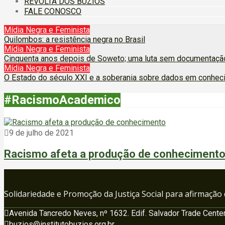
REVOLTA DOS BÚZIOS
FALE CONOSCO
Mídia Negra e Feminista
Quilombos: a resistência negra no Brasil
Mídia Negra e Feminista
Cinquenta anos depois de Soweto; uma luta sem documentação
Mídia Negra e Feminista
O Estado do século XXI e a soberania sobre dados em conhec
#RacismoAcademico
9 de julho de 2021
Racismo afeta a produção de conheciment
Solidariedade e Promoção da Justiça Social para afirmação
Avenida Tancredo Neves, nº 1632. Edif. Salvador Trade Center
buzios@institutobuzios.org.br