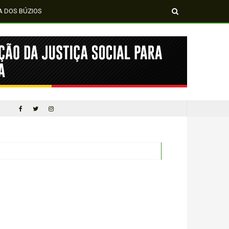
A DOS BÚZIOS
MÍDIA NEGRA E FEMI
CINQUENTA ANOS DEPOIS DE SOWETO; UMA LUTA SEM DOCUMENTAÇÃO NÃO É UMA LUTA