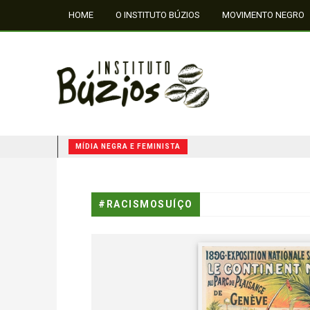
HOME
O INSTITUTO BÚZIOS
MOVIMENTO NEGRO
FALE CONOSCO
MÍDIA NEGRA E FEMINISTA
QUILOMBOS: A RESISTÊNCIA NEGRA NO BRASIL
#RACISMOSUÍÇO