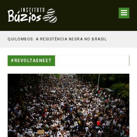
NHECIMENTO ESTRATÉGICO
QUILOMBOS: A RESISTÊNCIA NEGRA NO BRASIL
#REVOLTASNEET