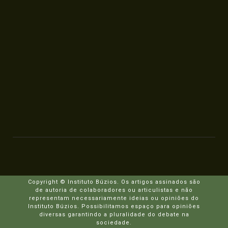
Copyright © Instituto Búzios. Os artigos assinados são
de autoria de colaboradores ou articulistas e não
representam necessariamente ideias ou opiniões do
Instituto Búzios. Possibilitamos espaço para opiniões
diversas garantindo a pluralidade do debate na
sociedade.