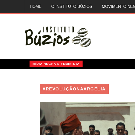
HOME
O INSTITUTO BÚZIOS
MOVIMENTO NE
FALE CONOSCO
MÍDIA NEGRA E FEMINISTA
QUILOMBOS: A RESISTÊNCIA NEGRA NO BRASIL
#REVOLUÇÃONAARGÉLIA