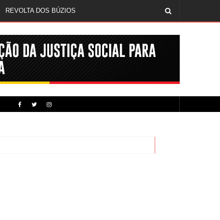
REVOLTA DOS BÚZIOS
MÍDIA NEGRA E FEM
CINQUENTA ANOS DEPOIS DE SOWETO; UMA LUTA SEM DOCUMENTAÇÃO NÃO É UMA LUTA