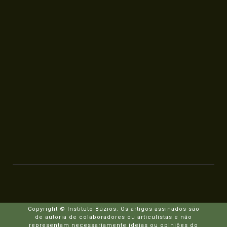
Copyright © Instituto Búzios. Os artigos assinados são
de autoria de colaboradores ou articulistas e não
representam necessariamente ideias ou opiniões do