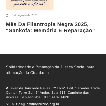
13 de agosto de 2025
Mês Da Filantropia Negra 2025,
“Sankofa: Memória E Reparação”
Solidariedade e Promoção da Justiça Social para
afirmação da Cidadania
Avenida Tancredo Neves, nº 1632. Edif. Salvador Trade
Center, Torre Sul, 9° Andar, Sala 913, Caminho das
Árvores, Salvador-BA, CEP: 41820-020
buzios@institutobuzios.org.br