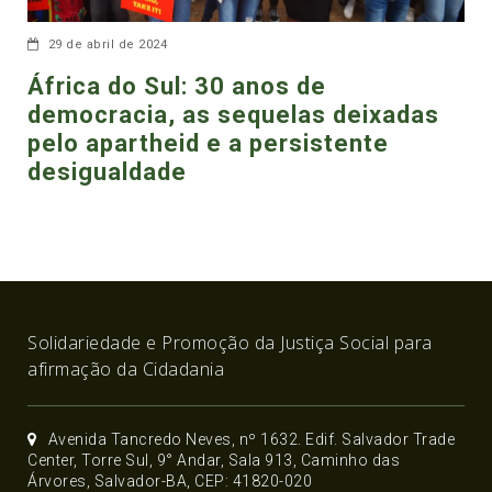
29 de abril de 2024
África do Sul: 30 anos de
democracia, as sequelas deixadas
pelo apartheid e a persistente
desigualdade
Solidariedade e Promoção da Justiça Social para
afirmação da Cidadania
Avenida Tancredo Neves, nº 1632. Edif. Salvador Trade
Center, Torre Sul, 9° Andar, Sala 913, Caminho das
Árvores, Salvador-BA, CEP: 41820-020