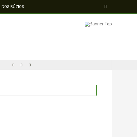
A DOS BÚZIOS
MÍDIA NEGRA E FEMI
CINQUENTA ANOS DEPOIS DE SOWETO; UMA LUTA SEM DOCUMENTAÇÃO NÃO É UMA LUTA