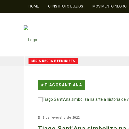
HOME
O INSTITUTO BÚZIOS
MOVIMENTO NEGRO
FALE CONOSCO
MÍDIA NEGRA E FEMINISTA
QUILOMBOS: A RESISTÊNCIA NEGRA NO BRASIL
#TIAGOSANT’ANA
8 de fevereiro de 2022
Tiago Sant’Ana simboliza na a