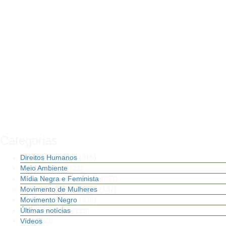
Categorias
Direitos Humanos
(315)
Meio Ambiente
(22)
Mídia Negra e Feminista
(867)
Movimento de Mulheres
(137)
Movimento Negro
(335)
Últimas notícias
(229)
Vídeos
(3)