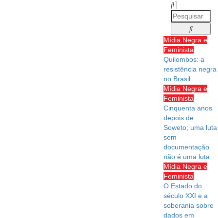
Mídia Negra e
Feminista
Quilombos: a
resistência negra
no Brasil
Mídia Negra e
Feminista
Cinquenta anos
depois de
Soweto; uma luta
sem
documentação
não é uma luta
Mídia Negra e
Feminista
O Estado do
século XXI e a
soberania sobre
dados em