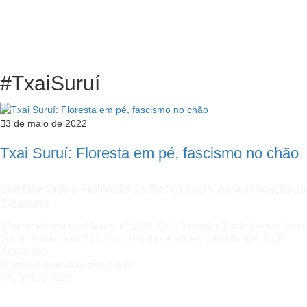
#TxaiSuruí
3 de maio de 2022
Txai Suruí: Floresta em pé, fascismo no chão
Solidariedade e Promoção da Justiça Social para afirmação da
Cidadania
Avenida Tancredo Neves, nº 1632. Edif. Salvador Trade Center, Torre
Sul, 9° Andar, Sala 913, Caminho das Árvores, Salvador-BA, CEP:
41820-020
buzios@institutobuzios.org.br
71 99102-3139