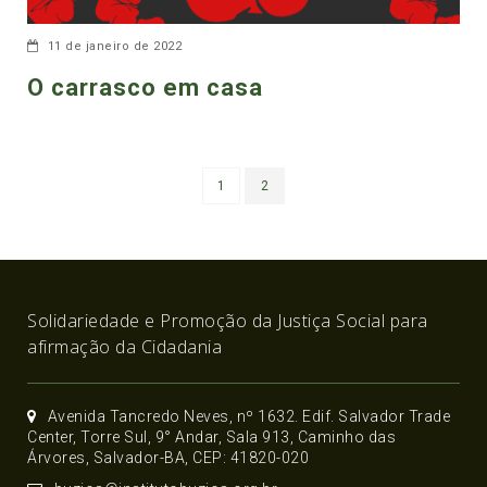
11 de janeiro de 2022
O carrasco em casa
1
2
Solidariedade e Promoção da Justiça Social para
afirmação da Cidadania
Avenida Tancredo Neves, nº 1632. Edif. Salvador Trade
Center, Torre Sul, 9° Andar, Sala 913, Caminho das
Árvores, Salvador-BA, CEP: 41820-020