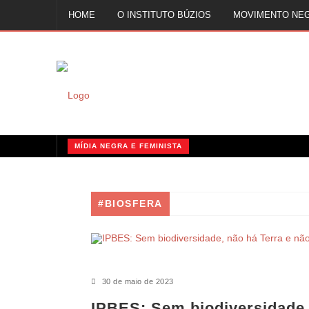
HOME
O INSTITUTO BÚZIOS
MOVIMENTO NE
FALE CONOSCO
MÍDIA NEGRA E FEMINISTA
QUILOMBOS: A RESISTÊNCIA NEGRA NO BRASIL
MÍDIA NEGRA E FEMINISTA
#BIOSFERA
MÍDIA NEGRA E FEMINISTA
30 de maio de 2023
IPBES: Sem biodiversidade,