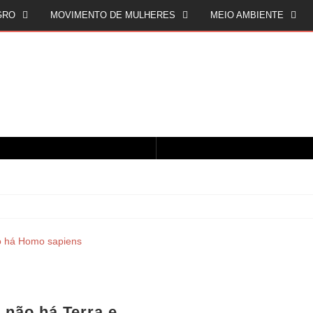
GRO
MOVIMENTO DE MULHERES
MEIO AMBIENTE
CINQUENTA ANOS DEPOIS DE SOWETO; UMA LUTA SEM DOCUMENTAÇÃO NÃO É UMA LUTA
O ESTADO DO SÉCULO XXI E A SOBERANIA SOBRE DADOS EM CONHECIMENTO ESTRATÉGICO
 não há Terra e