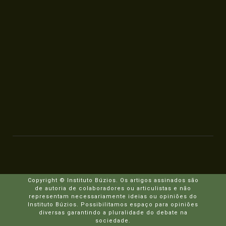
Copyright © Instituto Búzios. Os artigos assinados são
de autoria de colaboradores ou articulistas e não
representam necessariamente ideias ou opiniões do
Instituto Búzios. Possibilitamos espaço para opiniões
diversas garantindo a pluralidade do debate na
sociedade.