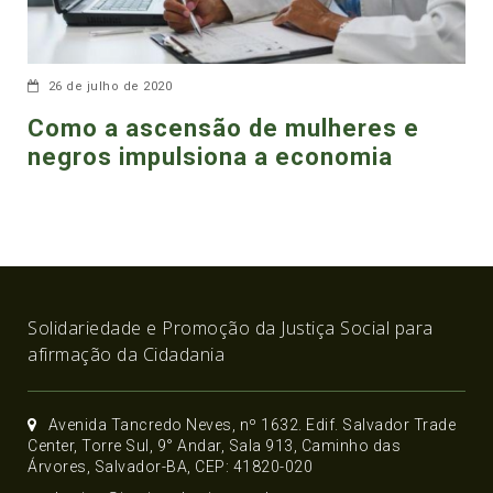
26 de julho de 2020
Como a ascensão de mulheres e
negros impulsiona a economia
Solidariedade e Promoção da Justiça Social para
afirmação da Cidadania
Avenida Tancredo Neves, nº 1632. Edif. Salvador Trade
Center, Torre Sul, 9° Andar, Sala 913, Caminho das
Árvores, Salvador-BA, CEP: 41820-020