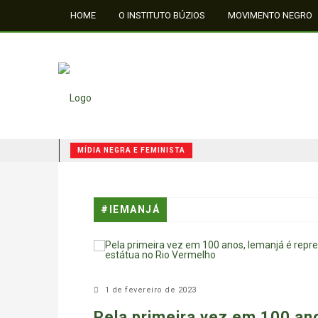
HOME
O INSTITUTO BÚZIOS
MOVIMENTO NEGRO
FALE CONOSCO
MÍDIA NEGRA E FEMINISTA
QUILOMBOS: A RESISTÊNCIA NEGRA NO BRASIL
#IEMANJÁ
1 de fevereiro de 2023
Pela primeira vez em 100 an