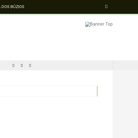
A DOS BÚZIOS
MÍDIA NEGRA E FEMI
CINQUENTA ANOS DEPOIS DE SOWETO; UMA LUTA SEM DOCUMENTAÇÃO NÃO É UMA LUTA