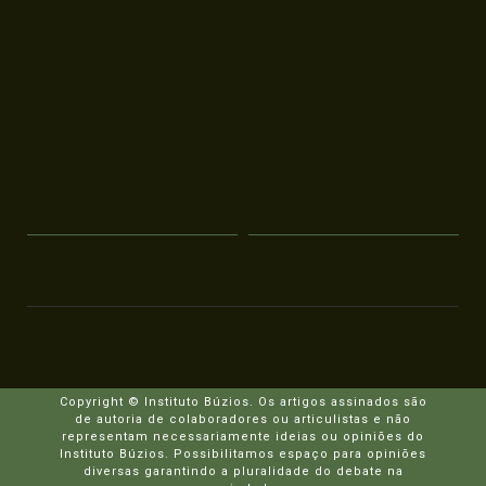
Copyright © Instituto Búzios. Os artigos assinados são
de autoria de colaboradores ou articulistas e não
representam necessariamente ideias ou opiniões do
Instituto Búzios. Possibilitamos espaço para opiniões
diversas garantindo a pluralidade do debate na