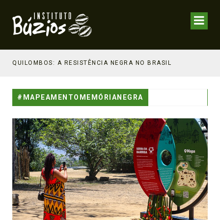
NHECIMENTO ESTRATÉGICO
QUILOMBOS: A RESISTÊNCIA NEGRA NO BRASIL
#MAPEAMENTOMEMÓRIANEGRA