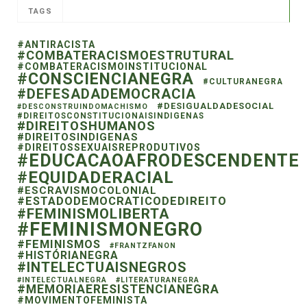
TAGS
#ANTIRACISTA
#COMBATERACISMOESTRUTURAL
#COMBATERACISMOINSTITUCIONAL
#CONSCIENCIANEGRA
#CULTURANEGRA
#DEFESADADEMOCRACIA
#DESIGUALDADESOCIAL
#DESCONSTRUINDOMACHISMO
#DIREITOSCONSTITUCIONAISINDIGENAS
#DIREITOSHUMANOS
#DIREITOSINDIGENAS
#DIREITOSSEXUAISREPRODUTIVOS
#EDUCACAOAFRODESCENDENTE
#EQUIDADERACIAL
#ESCRAVISMOCOLONIAL
#ESTADODEMOCRATICODEDIREITO
#FEMINISMOLIBERTA
#FEMINISMONEGRO
#FEMINISMOS
#FRANTZFANON
#HISTÓRIANEGRA
#INTELECTUAISNEGROS
#INTELECTUALNEGRA
#LITERATURANEGRA
#MEMORIAERESISTENCIANEGRA
#MOVIMENTOFEMINISTA