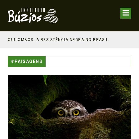
NHECIMENTO ESTRATÉGICO
QUILOMBOS: A RESISTÊNCIA NEGRA NO BRASIL
#PAISAGENS