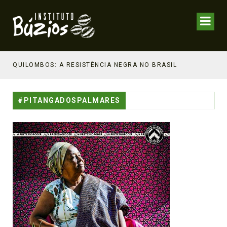
NHECIMENTO ESTRATÉGICO
QUILOMBOS: A RESISTÊNCIA NEGRA NO BRASIL
#PITANGADOSPALMARES