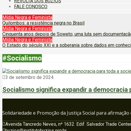
REVOLTA DOS BÚZIOS
FALE CONOSCO
Mídia Negra e Feminista
Quilombos: a resistência negra no Brasil
Mídia Negra e Feminista
Cinquenta anos depois de Soweto; uma luta sem documentação
Mídia Negra e Feminista
O Estado do século XXI e a soberania sobre dados em conhec
#Socialismo
3 de setembro de 2024
Socialismo significa expandir a democracia 
Solidariedade e Promoção da Justiça Social para afirmação
Avenida Tancredo Neves, nº 1632. Edif. Salvador Trade Center
buzios@institutobuzios.org.br