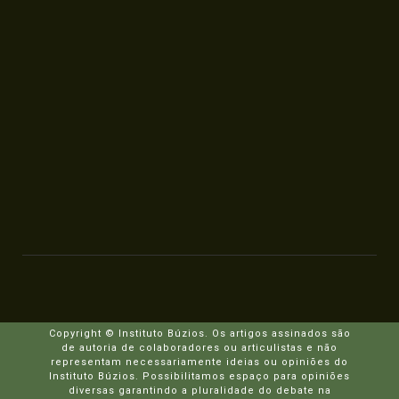
Copyright © Instituto Búzios. Os artigos assinados são
de autoria de colaboradores ou articulistas e não
representam necessariamente ideias ou opiniões do
Instituto Búzios. Possibilitamos espaço para opiniões
diversas garantindo a pluralidade do debate na