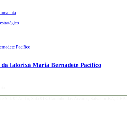
 uma luta
estratégico
o da Ialorixá Maria Bernadete Pacífico
nia
orre Sul, 9° Andar, Sala 913, Caminho das Árvores, Salvador-BA, CEP