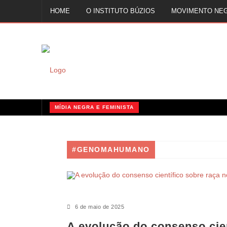
HOME
O INSTITUTO BÚZIOS
MOVIMENTO NE
FALE CONOSCO
MÍDIA NEGRA E FEMINISTA
QUILOMBOS: A RESISTÊNCIA NEGRA NO BRASIL
MÍDIA NEGRA E FEMINISTA
#GENOMAHUMANO
MÍDIA NEGRA E FEMINISTA
6 de maio de 2025
A evolução do consenso cien