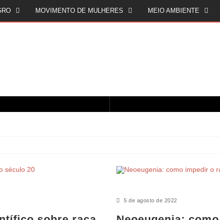
GRO
MOVIMENTO DE MULHERES
MEIO AMBIENTE
CINQUENTA ANOS DEPOIS DE SOWETO; UMA LUTA SEM DOCUMENTAÇÃO NÃO É UMA LUTA
O ESTADO DO SÉCULO XXI E A SOBERANIA SOBRE DADOS EM CONHECIMENTO ESTRATÉGICO
5 de agosto de 2022
tífico sobre raça
Neoeugenia: como 