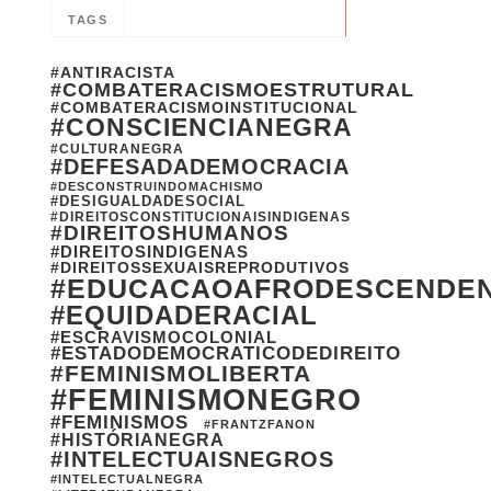
TAGS
#ANTIRACISTA
#COMBATERACISMOESTRUTURAL
#COMBATERACISMOINSTITUCIONAL
#CONSCIENCIANEGRA
#CULTURANEGRA
#DEFESADADEMOCRACIA
#DESCONSTRUINDOMACHISMO
#DESIGUALDADESOCIAL
#DIREITOSCONSTITUCIONAISINDIGENAS
#DIREITOSHUMANOS
#DIREITOSINDIGENAS
#DIREITOSSEXUAISREPRODUTIVOS
#EDUCACAOAFRODESCENDE
#EQUIDADERACIAL
#ESCRAVISMOCOLONIAL
#ESTADODEMOCRATICODEDIREITO
#FEMINISMOLIBERTA
#FEMINISMONEGRO
#FEMINISMOS
#FRANTZFANON
#HISTÓRIANEGRA
#INTELECTUAISNEGROS
#INTELECTUALNEGRA