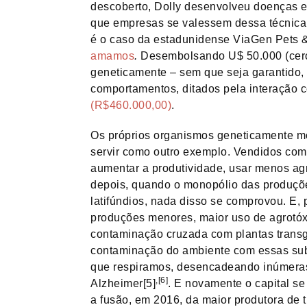
descoberto, Dolly desenvolveu doenças e
que empresas se valessem dessa técnica 
é o caso da estadunidense ViaGen Pets 
amamos
.
Desembolsando U$ 50.000 (cerc
geneticamente – sem que seja garantido,
comportamentos, ditados pela interação 
(R$460.000,00)
.
Os próprios organismos geneticamente m
servir como outro exemplo. Vendidos como
aumentar a produtividade, usar menos ag
depois, quando o monopólio das produções
latifúndios, nada disso se comprovou. E, 
produções menores, maior uso de agrotóxi
contaminação cruzada com plantas transg
contaminação do ambiente com essas sub
que respiramos, desencadeando inúmeras
,[6]
Alzheimer[5]
. E novamente o capital se
a fusão, em 2016, da maior produtora de 