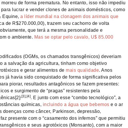
 morreu de forma prematura. No entanto, isso não impediu
para lucrar e vender clones de animais domésticos, como
& Equine,
a líder mundial na clonagem dos animais que
a de R$270.000,00), trazem seu cachorro de volta
 obviamente, que terá a mesma personalidade e
com o ambiente.
Mas se optar pelo cavalo, U$ 85.000
odificados (OGMs, os chamados transgênicos) deveriam
 a salvação da agricultura, tinham como objetivo
rotóxicos e gerar alimentos de
mais qualidade
. Anos
 já havia sido conquistado de forma significativa pelos
para piorar, resultados antagônicos se fazem presentes:
cos e surgimento de “pragas” resistentes pela
,[3],[4]
ênicas[2]
. E junto com esse “combo tecnológico”, a
stâncias químicas,
incluindo a água que bebemos
e o ar
 doenças como câncer, Parkinson, depressão,
 faz presente com o “casamento dos infernos” que permitiu
transgênicos e seus agrotóxicos (Monsanto), com a maior