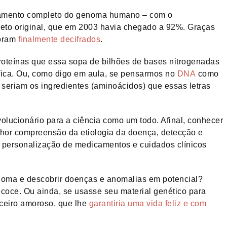
nciamento completo do genoma humano – com o
eto original, que em 2003 havia chegado a 92%. Graças
foram
finalmente decifrados
.
roteínas que essa sopa de bilhões de bases nitrogenadas
difica. Ou, como digo em aula, se pensarmos no
DNA
como
is seriam os ingredientes (aminoácidos) que essas letras
volucionário para a ciência como um todo. Afinal, conhecer
lhor compreensão da etiologia da doença, detecção e
e personalização de medicamentos e cuidados clínicos
noma e descobrir doenças e anomalias em potencial?
ecoce. Ou ainda, se usasse seu material genético para
rceiro amoroso, que lhe
garantiria uma vida feliz e com