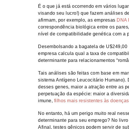
É o que já está ocorrendo em vários luga
visando seu lucro!) que fazem análises d
afirmam, por exemplo, as empresas
DNA 
correspondência biológica entre os pares,
nível de compatibilidade genética com a 
Desembolsando a bagatela de U$249,00 (o
empresa calcula qual a taxa de compatibi
determinante para relacionamentos “româ
Tais análises são feitas com base em m
sistema Antígeno Leucocitário Humano). 
desses genes, maior a atração entre as 
perpetuação da espécie: maior a diversi
imune,
filhos mais resistentes às doenças
No entanto, há um perigo muito real nesse
determinante para seu emprego? No livro O 
Afinal, testes gênicos podem servir de s