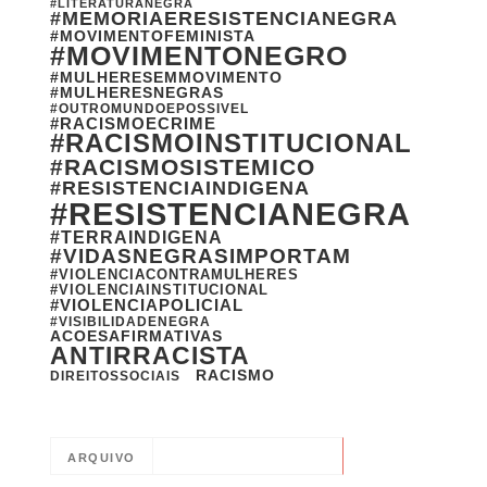
#LITERATURANEGRA
#MEMORIAERESISTENCIANEGRA
#MOVIMENTOFEMINISTA
#MOVIMENTONEGRO
#MULHERESEMMOVIMENTO
#MULHERESNEGRAS
#OUTROMUNDOEPOSSIVEL
#RACISMOECRIME
#RACISMOINSTITUCIONAL
#RACISMOSISTEMICO
#RESISTENCIAINDIGENA
#RESISTENCIANEGRA
#TERRAINDIGENA
#VIDASNEGRASIMPORTAM
#VIOLENCIACONTRAMULHERES
#VIOLENCIAINSTITUCIONAL
#VIOLENCIAPOLICIAL
#VISIBILIDADENEGRA
ACOESAFIRMATIVAS
ANTIRRACISTA
RACISMO
DIREITOSSOCIAIS
ARQUIVO