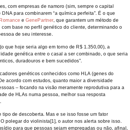
res, com empresas de namoro (sim, sempre o capital
e DNA para combinarem “a química perfeita”. É o que
Romance
e
GenePartner
, que garantem um método de
 com base no perfil genético do cliente, determinando o
pessoa de seu interesse.
 que hoje seria algo em torno de R$ 1.350,00), a
lidade genética entre o casal a ser combinado, o que seria
nticos, duradouros e bem sucedidos”.
arcadores genéticos conhecidos como HLA (genes do
De acordo com estudos, quanto maior a diversidade
pessoas – focando na visão meramente reprodutiva para a
dade de HLAs numa pessoa, melhor sua resposta
.
 tipo de descoberta. Mas e se isso fosse um fator
polegar do violinista[1], o autor nos alerta sobre isso.
ubsídio para que pessoas sejam empregadas ou não, afinal,