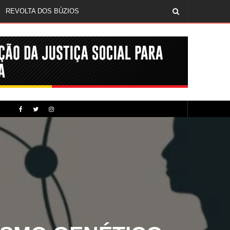
REVOLTA DOS BÚZIOS
MÍDIA NEGRA E FEM
CINQUENTA ANOS DEPOIS DE SOWETO; UMA LUTA SEM DOCUMENTAÇÃO NÃO É UMA LUTA
SMO GENÉTICO