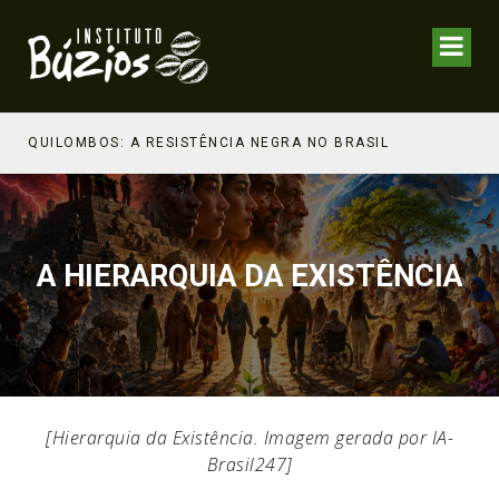
NHECIMENTO ESTRATÉGICO
QUILOMBOS: A RESISTÊNCIA NEGRA NO BRASIL
A HIERARQUIA DA EXISTÊNCIA
[Hierarquia da Existência. Imagem gerada por IA-
Brasil247]