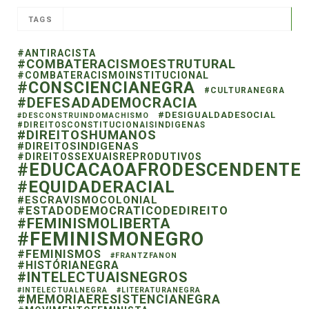
TAGS
#ANTIRACISTA
#COMBATERACISMOESTRUTURAL
#COMBATERACISMOINSTITUCIONAL
#CONSCIENCIANEGRA
#CULTURANEGRA
#DEFESADADEMOCRACIA
#DESIGUALDADESOCIAL
#DESCONSTRUINDOMACHISMO
#DIREITOSCONSTITUCIONAISINDIGENAS
#DIREITOSHUMANOS
#DIREITOSINDIGENAS
#DIREITOSSEXUAISREPRODUTIVOS
#EDUCACAOAFRODESCENDENTE
#EQUIDADERACIAL
#ESCRAVISMOCOLONIAL
#ESTADODEMOCRATICODEDIREITO
#FEMINISMOLIBERTA
#FEMINISMONEGRO
#FEMINISMOS
#FRANTZFANON
#HISTÓRIANEGRA
#INTELECTUAISNEGROS
#INTELECTUALNEGRA
#LITERATURANEGRA
#MEMORIAERESISTENCIANEGRA