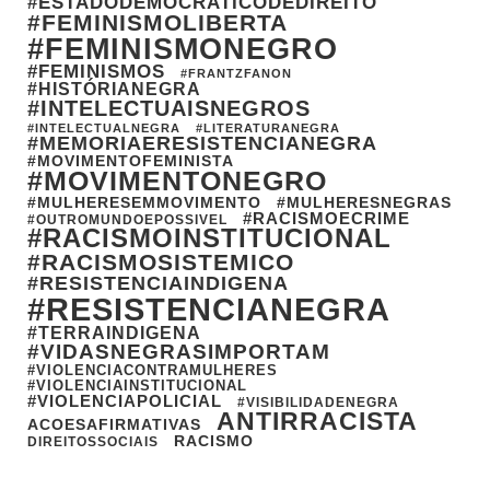
#ESTADODEMOCRATICODEDIREITO
#FEMINISMOLIBERTA
#FEMINISMONEGRO
#FEMINISMOS
#FRANTZFANON
#HISTÓRIANEGRA
#INTELECTUAISNEGROS
#INTELECTUALNEGRA
#LITERATURANEGRA
#MEMORIAERESISTENCIANEGRA
#MOVIMENTOFEMINISTA
#MOVIMENTONEGRO
#MULHERESEMMOVIMENTO
#MULHERESNEGRAS
#RACISMOECRIME
#OUTROMUNDOEPOSSIVEL
#RACISMOINSTITUCIONAL
#RACISMOSISTEMICO
#RESISTENCIAINDIGENA
#RESISTENCIANEGRA
#TERRAINDIGENA
#VIDASNEGRASIMPORTAM
#VIOLENCIACONTRAMULHERES
#VIOLENCIAINSTITUCIONAL
#VIOLENCIAPOLICIAL
#VISIBILIDADENEGRA
ANTIRRACISTA
ACOESAFIRMATIVAS
RACISMO
DIREITOSSOCIAIS