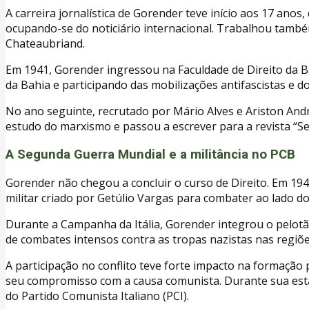
A carreira jornalística de Gorender teve início aos 17 ano
ocupando-se do noticiário internacional. Trabalhou também
Chateaubriand.
Em 1941, Gorender ingressou na Faculdade de Direito da B
da Bahia e participando das mobilizações antifascistas e 
No ano seguinte, recrutado por Mário Alves e Ariston And
estudo do marxismo e passou a escrever para a revista “Se
A Segunda Guerra Mundial e a militância no PCB
Gorender não chegou a concluir o curso de Direito. Em 194
militar criado por Getúlio Vargas para combater ao lado d
Durante a Campanha da Itália, Gorender integrou o pelotão
de combates intensos contra as tropas nazistas nas regiõ
A participação no conflito teve forte impacto na formação
seu compromisso com a causa comunista. Durante sua estadi
do Partido Comunista Italiano (PCI).