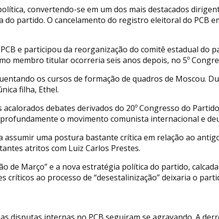
política, convertendo-se em um dos mais destacados dirigen
 do partido. O cancelamento do registro eleitoral do PCB em
 PCB e participou da reorganização do comitê estadual do p
mo membro titular ocorreria seis anos depois, no 5º Congre
equentando os cursos de formação de quadros de Moscou. Du
ica filha, Ethel.
 acalorados debates derivados do 20º Congresso do Partid
profundamente o movimento comunista internacional e deu i
 assumir uma postura bastante crítica em relação ao antigo
ntes atritos com Luiz Carlos Prestes.
 de Março” e a nova estratégia política do partido, calcada
s críticos ao processo de “desestalinização” deixaria o part
 as disputas internas no PCB seguiram se agravando. A derro