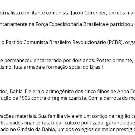
jornalista e militante comunista Jacob Gorender, um dos maio
untariamente na Força Expedicionária Brasileira e participo
o Partido Comunista Brasileiro Revolucionário (PCBR), orga
 e permaneceu encarcerado por dois anos. Posteriormente, e
ismo, luta armada e formação social do Brasil.
dor, Bahia. Ele era o primogênito dos cinco filhos de Anna
ução de 1905 contra o regime czarista. Com a derrota do mo
ações materiais. Sua família vivia em um cortiço na região c
ficuldades financeiras, o pai, culto e politizado, garantiu 
lado no Ginásio da Bahia, um dos colégios de maior prestígi