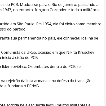
tes do PCB. Mudou-se para o Rio de Janeiro, passando a
 1947, no entanto, forçaria Gorender e toda a militância
artido em São Paulo. Em 1954, ele foi eleito como membro
sso do partido.
rante sua permanência no país, ele conheceu Idalina de
o Comunista da URSS, ocasião em que Nikita Kruschev
nício à cisão do PCB.
 líder soviético. Os embates dentro do PCB se
 na rejeição da luta armada e na defesa da transição
ido e fundaria o PCdoB.
ta sofrida pela esquerda levou muitos militantes a