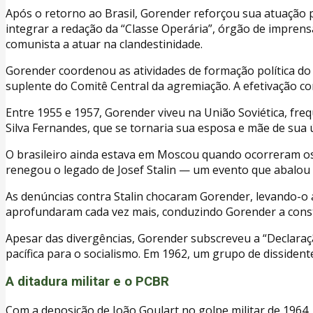
Após o retorno ao Brasil, Gorender reforçou sua atuação 
integrar a redação da “Classe Operária”, órgão de imprensa
comunista a atuar na clandestinidade.
Gorender coordenou as atividades de formação política do
suplente do Comitê Central da agremiação. A efetivação co
Entre 1955 e 1957, Gorender viveu na União Soviética, fr
Silva Fernandes, que se tornaria sua esposa e mãe de sua ún
O brasileiro ainda estava em Moscou quando ocorreram os
renegou o legado de Josef Stalin — um evento que abalou 
As denúncias contra Stalin chocaram Gorender, levando-o a
aprofundaram cada vez mais, conduzindo Gorender a consta
Apesar das divergências, Gorender subscreveu a “Declaração
pacífica para o socialismo. Em 1962, um grupo de dissidente
A ditadura militar e o PCBR
Com a deposição de João Goulart no golpe militar de 1964,