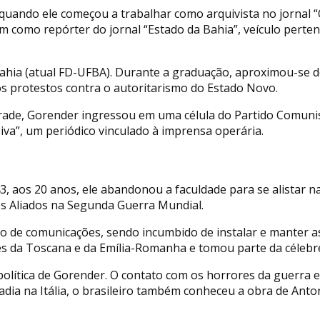
s, quando ele começou a trabalhar como arquivista no jornal 
 como repórter do jornal “Estado da Bahia”, veículo perten
ahia (atual FD-UFBA). Durante a graduação, aproximou-se d
dos protestos contra o autoritarismo do Estado Novo.
rade, Gorender ingressou em uma célula do Partido Comunis
iva”, um periódico vinculado à imprensa operária.
3, aos 20 anos, ele abandonou a faculdade para se alistar n
os Aliados na Segunda Guerra Mundial.
 de comunicações, sendo incumbido de instalar e manter as 
es da Toscana e da Emília-Romanha e tomou parte da célebr
 política de Gorender. O contato com os horrores da guerra
a na Itália, o brasileiro também conheceu a obra de Antoni