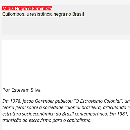
Mídia Negra e Feminista
Quilombos: a resistência negra no Brasil
Da luta contra o nazismo à renovação hi
8 de julho de 2026
|
Nenhum comentário
|
Mídia Negra e Feminista
,
Movimento Negro
Por Estevam Silva
Em 1978, Jacob Gorender publicou “O Escravismo Colonial”, uma
teoria geral sobre a sociedade colonial brasileira, articulando 
estrutura socioeconômica do Brasil contemporâneo. Em 1981, c
transição do escravismo para o capitalismo.