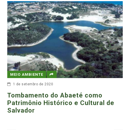
DIREITOS HUMAN
6 de junho de 2022
Por um dec
ecossociali
NTE
 de 2020
to do Abaeté como
o Histórico e Cultural de