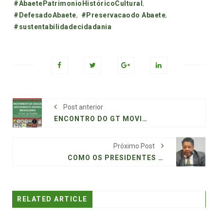
Tags:
#AbaetePatrimonioHistóricoCultural
,
#DefesadoAbaete
,
#Preservacaodo Abaete
,
#sustentabilidadecidadania
Post anterior
ENCONTRO DO GT MOVIMENTOS SOCIAIS E MOVIMENTO NEGRO BRASILEIRO
Próximo Post
COMO OS PRESIDENTES DOS PARTIDOS POLÍTICOS NEGAM O RACISMO ESTRUTURAL E O MINISTRO BARROSO DÁ UMA AULA SOBRE ANTIRRACISMO
RELATED ARTICLE