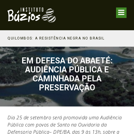
NHECIMENTO ESTRATÉGICO
QUILOMBOS: A RESISTÊNCIA NEGRA NO BRASIL
EM DEFESA DO ABAETÉ:
AUDIÊNCIA PÚBLICA E
CAMINHADA PELA
PRESERVAÇÃO
Dia 25 de setembro será promovida uma Audiência
Pública com povos de Santo na Ouvidoria da
Defensoria Pública– DPE/BA, das 9 às 13h, sobre a