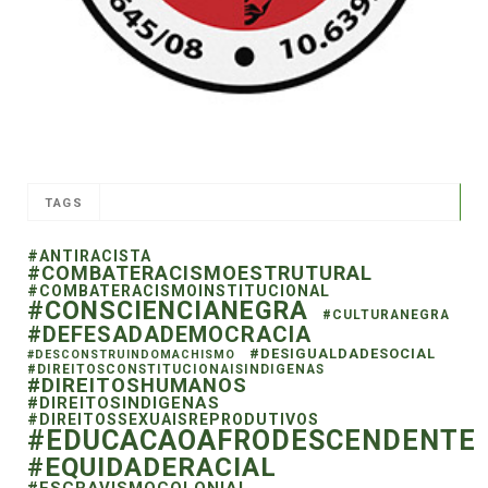
TAGS
#ANTIRACISTA
#COMBATERACISMOESTRUTURAL
#COMBATERACISMOINSTITUCIONAL
#CONSCIENCIANEGRA
#CULTURANEGRA
#DEFESADADEMOCRACIA
#DESIGUALDADESOCIAL
#DESCONSTRUINDOMACHISMO
#DIREITOSCONSTITUCIONAISINDIGENAS
#DIREITOSHUMANOS
#DIREITOSINDIGENAS
#DIREITOSSEXUAISREPRODUTIVOS
#EDUCACAOAFRODESCENDENTE
#EQUIDADERACIAL
#ESCRAVISMOCOLONIAL