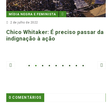
DIREITOS HUMANOS
NISTA
11 de janeiro de 2022
O escândalo genoc
: É preciso passar da
banalização da m
ação
programa polític
0 COMENTÁRIOS