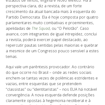
estados de Illinois, Virginia e Novo México. Há a
perspectiva clara, diz a revista, de um forte
crescimento da atual bancada mais à esquerda do
Partido Democrata. Ela é hoje composta por quatro
parlamentares muito combativas e proeminentes,
apelidadas de
The Squad
,
ou “O Pelotão”. Caso
avance, com integrantes de igual intrepidez, conclui
a revista, poderá exercer papel destacado, ao
repercutir pautas sentidas pelas maiorias e quebrar
a mesmice de um Congresso pouco sensível a estes
temas.
Aqui vale um parêntesis provocador. Ao contrário
do que ocorre no Brasil – onde as redes sociais
enchem-se tantas vezes de polêmicas estridentes e
vazias, entre esquerdas que se pretendem
“classistas” ou “identitaristas” – nos EUA há notável
convergência. A nova esquerda defende posições
claramente opostas à hegemonia neoliberal e à