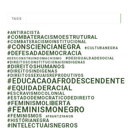
TAGS
#ANTIRACISTA
#COMBATERACISMOESTRUTURAL
#COMBATERACISMOINSTITUCIONAL
#CONSCIENCIANEGRA
#CULTURANEGRA
#DEFESADADEMOCRACIA
#DESIGUALDADESOCIAL
#DESCONSTRUINDOMACHISMO
#DIREITOSCONSTITUCIONAISINDIGENAS
#DIREITOSHUMANOS
#DIREITOSINDIGENAS
#DIREITOSSEXUAISREPRODUTIVOS
#EDUCACAOAFRODESCENDENTE
#EQUIDADERACIAL
#ESCRAVISMOCOLONIAL
#ESTADODEMOCRATICODEDIREITO
#FEMINISMOLIBERTA
#FEMINISMONEGRO
#FEMINISMOS
#FRANTZFANON
#HISTÓRIANEGRA
#INTELECTUAISNEGROS