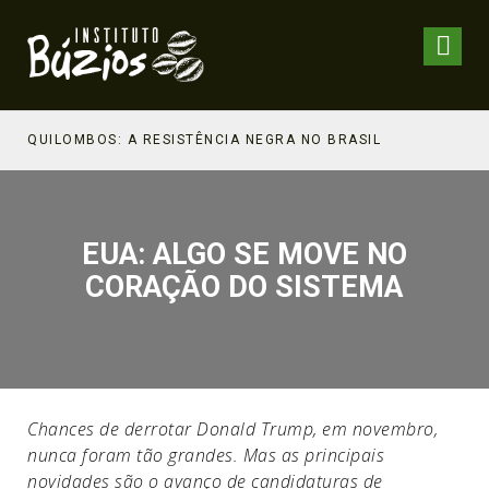
NHECIMENTO ESTRATÉGICO
QUILOMBOS: A RESISTÊNCIA NEGRA NO BRASIL
EUA: ALGO SE MOVE NO
CORAÇÃO DO SISTEMA
Chances de derrotar Donald Trump, em novembro,
nunca foram tão grandes. Mas as principais
novidades são o avanço de candidaturas de