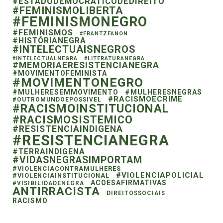
#ESTADODEMOCRATICODEDIREITO
#FEMINISMOLIBERTA
#FEMINISMONEGRO
#FEMINISMOS
#FRANTZFANON
#HISTÓRIANEGRA
#INTELECTUAISNEGROS
#INTELECTUALNEGRA
#LITERATURANEGRA
#MEMORIAERESISTENCIANEGRA
#MOVIMENTOFEMINISTA
#MOVIMENTONEGRO
#MULHERESEMMOVIMENTO
#MULHERESNEGRAS
#RACISMOECRIME
#OUTROMUNDOEPOSSIVEL
#RACISMOINSTITUCIONAL
#RACISMOSISTEMICO
#RESISTENCIAINDIGENA
#RESISTENCIANEGRA
#TERRAINDIGENA
#VIDASNEGRASIMPORTAM
#VIOLENCIACONTRAMULHERES
#VIOLENCIAPOLICIAL
#VIOLENCIAINSTITUCIONAL
ACOESAFIRMATIVAS
#VISIBILIDADENEGRA
ANTIRRACISTA
DIREITOSSOCIAIS
RACISMO