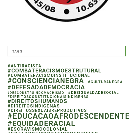
TAGS
#ANTIRACISTA
#COMBATERACISMOESTRUTURAL
#COMBATERACISMOINSTITUCIONAL
#CONSCIENCIANEGRA
#CULTURANEGRA
#DEFESADADEMOCRACIA
#DESIGUALDADESOCIAL
#DESCONSTRUINDOMACHISMO
#DIREITOSCONSTITUCIONAISINDIGENAS
#DIREITOSHUMANOS
#DIREITOSINDIGENAS
#DIREITOSSEXUAISREPRODUTIVOS
#EDUCACAOAFRODESCENDENTE
#EQUIDADERACIAL
#ESCRAVISMOCOLONIAL