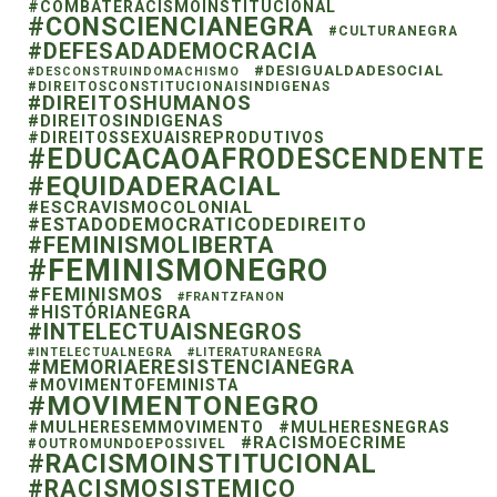
#COMBATERACISMOINSTITUCIONAL
#CONSCIENCIANEGRA
#CULTURANEGRA
#DEFESADADEMOCRACIA
#DESIGUALDADESOCIAL
#DESCONSTRUINDOMACHISMO
#DIREITOSCONSTITUCIONAISINDIGENAS
#DIREITOSHUMANOS
#DIREITOSINDIGENAS
#DIREITOSSEXUAISREPRODUTIVOS
#EDUCACAOAFRODESCENDENTE
#EQUIDADERACIAL
#ESCRAVISMOCOLONIAL
#ESTADODEMOCRATICODEDIREITO
#FEMINISMOLIBERTA
#FEMINISMONEGRO
#FEMINISMOS
#FRANTZFANON
#HISTÓRIANEGRA
#INTELECTUAISNEGROS
#INTELECTUALNEGRA
#LITERATURANEGRA
#MEMORIAERESISTENCIANEGRA
#MOVIMENTOFEMINISTA
#MOVIMENTONEGRO
#MULHERESEMMOVIMENTO
#MULHERESNEGRAS
#RACISMOECRIME
#OUTROMUNDOEPOSSIVEL
#RACISMOINSTITUCIONAL
#RACISMOSISTEMICO