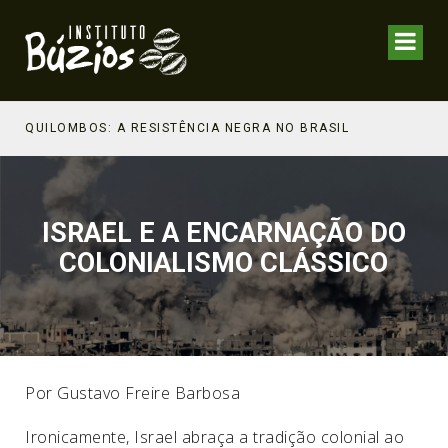
NHECIMENTO ESTRATÉGICO
QUILOMBOS: A RESISTÊNCIA NEGRA NO BRASIL
ISRAEL E A ENCARNAÇÃO DO
COLONIALISMO CLÁSSICO
Por Gustavo Freire Barbosa
Ironicamente, Israel abraça a tradição colonial ao