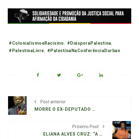
Tags:
#ColonialismoeRacismo
,
#DiásporaPalestina
,
#PalestinaLivre
,
#PalestinaNaConferênciaDurban
Post anterior
MORRE O EX-DEPUTADO FEDERAL LUIZ ALBERTO, UMA DAS MAIORES LIDERANÇAS DO MOVIMENTO NEGRO DO BRASIL
Próximo Post
ELIANA ALVES CRUZ: “A LITERATURA PODE IMAGINAR UM FUTURO PARA O BRASIL”