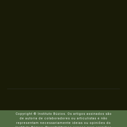
Copyright © Instituto Búzios. Os artigos assinados são
de autoria de colaboradores ou articulistas e não
representam necessariamente ideias ou opiniões do