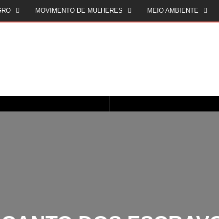
GRO
MOVIMENTO DE MULHERES
MEIO AMBIENTE
CINQUENTA ANOS DEPOIS DE SOWETO; UMA LUTA SEM DOCUMENTAÇÃO NÃO É UMA LUTA
O ESTADO DO SÉCULO XXI E A SOBERANIA SOBRE DADOS EM CONHECIMENTO ESTRATÉGICO
CANTO DOS ESCRAVO