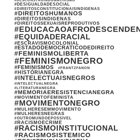
#DESCONSTRUINDOMACHISMO
#DESIGUALDADESOCIAL
#DIREITOSCONSTITUCIONAISINDIGENAS
#DIREITOSHUMANOS
#DIREITOSINDIGENAS
#DIREITOSSEXUAISREPRODUTIVOS
#EDUCACAOAFRODESCENDE
#EQUIDADERACIAL
#ESCRAVISMOCOLONIAL
#ESTADODEMOCRATICODEDIREITO
#FEMINISMOLIBERTA
#FEMINISMONEGRO
#FEMINISMOS
#FRANTZFANON
#HISTÓRIANEGRA
#INTELECTUAISNEGROS
#INTELECTUALNEGRA
#LITERATURANEGRA
#MEMORIAERESISTENCIANEGRA
#MOVIMENTOFEMINISTA
#MOVIMENTONEGRO
#MULHERESEMMOVIMENTO
#MULHERESNEGRAS
#OUTROMUNDOEPOSSIVEL
#RACISMOECRIME
#RACISMOINSTITUCIONAL
#RACISMOSISTEMICO