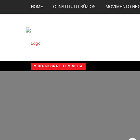
HOME
O INSTITUTO BÚZIOS
MOVIMENTO NE
FALE CONOSCO
MÍDIA NEGRA E FEMINISTA
QUILOMBOS: A RESISTÊNCIA NEGRA NO BRASIL
MÍDIA NEGRA E FEMINISTA
MÍDIA NEGRA E FEMINISTA
O 