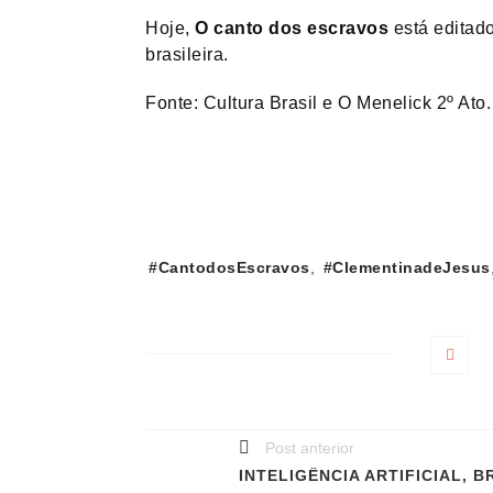
Hoje,
O canto dos escravos
está editado
brasileira.
Fonte: Cultura Brasil e O Menelick 2º Ato.
Tags:
#CantodosEscravos
,
#ClementinadeJesus
Post anterior