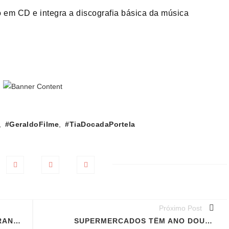
 em CD e integra a discografia básica da música
,
#GeraldoFilme
,
#TiaDocadaPortela
Próximo Post
INTELIGÊNCIA ARTIFICIAL, BRANQUITUDE E CAPITALISMO
SUPERMERCADOS TÊM ANO DOURADO EM MEIO À INSEGURANÇA ALIMENTAR E INCERTEZAS PARA TRABALHADORAS