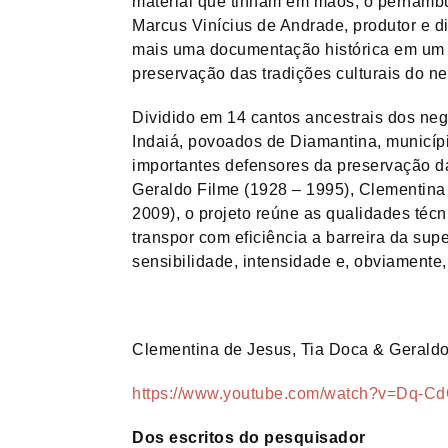
material que tinham em mãos, o pernambuc
Marcus Vinícius de Andrade, produtor e d
mais uma documentação histórica em um d
preservação das tradições culturais do ne
Dividido em 14 cantos ancestrais dos ne
Indaiá, povoados de Diamantina, municípi
importantes defensores da preservação da
Geraldo Filme (1928 – 1995), Clementina
2009), o projeto reúne as qualidades téc
transpor com eficiência a barreira da supe
sensibilidade, intensidade e, obviamente
Clementina de Jesus, Tia Doca & Gerald
https://www.youtube.com/watch?v=Dq-C
Dos escritos do pesquisador