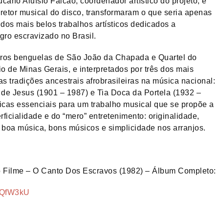
ano Aluísio Falcão, coordenador artístico do projeto, e
iretor musical do disco, transformaram o que seria apenas
os mais belos trabalhos artísticos dedicados a
gro escravizado no Brasil.
gros benguelas de São João da Chapada e Quartel do
o de Minas Gerais, e interpretados por três dos mais
s tradições ancestrais afrobrasileiras na música nacional:
 de Jesus (1901 – 1987) e Tia Doca da Portela (1932 –
nicas essenciais para um trabalho musical que se propõe a
rficialidade e do “mero” entretenimento: originalidade,
, boa música, bons músicos e simplicidade nos arranjos.
o Filme – O Canto Dos Escravos (1982) – Álbum Completo:
dQfW3kU