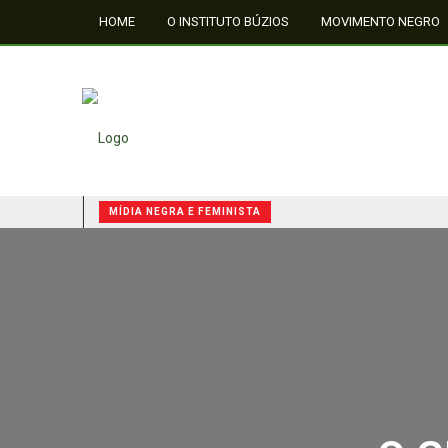
HOME
O INSTITUTO BÚZIOS
MOVIMENTO NEGRO
FALE CONOSCO
MÍDIA NEGRA E FEMINISTA
QUILOMBOS: A RESISTÊNCIA NEGRA NO BRASIL
MÍDIA NEGRA E FEMINISTA
MÍDIA NEGRA E FEMINISTA
O G