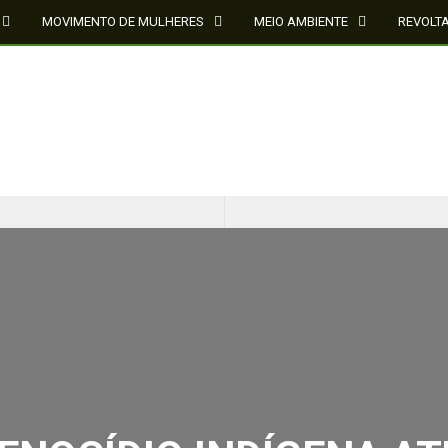
MOVIMENTO DE MULHERES
MEIO AMBIENTE
REVOLT
CINQUENTA ANOS DEPOIS DE SOWETO; UMA LUTA SEM DOCUMENTAÇÃO NÃO É UMA LUTA
O ESTADO DO SÉCULO XXI E A SOBERANIA SOBRE DADOS EM CONHECIMENTO ESTRATÉGICO
ENOCÍDIO INDÍGENA ATU