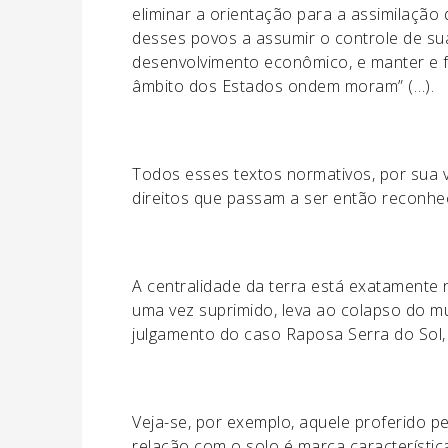
eliminar a orientação para a assimilação
desses povos a assumir o controle de sua
desenvolvimento econômico, e manter e for
âmbito dos Estados ondem moram” (…).
Todos esses textos normativos, por sua v
direitos que passam a ser então reconhe
A centralidade da terra está exatamente 
uma vez suprimido, leva ao colapso do mun
julgamento do caso Raposa Serra do Sol, 
Veja-se, por exemplo, aquele proferido pe
relação com o solo é marca característica