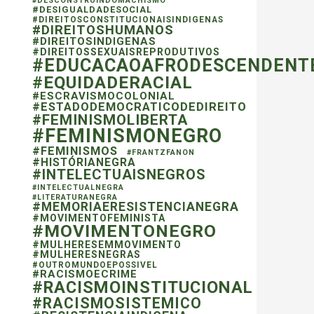
#DESCONSTRUINDOMACHISMO
#DESIGUALDADESOCIAL
#DIREITOSCONSTITUCIONAISINDIGENAS
#DIREITOSHUMANOS
#DIREITOSINDIGENAS
#DIREITOSSEXUAISREPRODUTIVOS
#EDUCACAOAFRODESCENDENT
#EQUIDADERACIAL
#ESCRAVISMOCOLONIAL
#ESTADODEMOCRATICODEDIREITO
#FEMINISMOLIBERTA
#FEMINISMONEGRO
#FEMINISMOS
#FRANTZFANON
#HISTÓRIANEGRA
#INTELECTUAISNEGROS
#INTELECTUALNEGRA
#LITERATURANEGRA
#MEMORIAERESISTENCIANEGRA
#MOVIMENTOFEMINISTA
#MOVIMENTONEGRO
#MULHERESEMMOVIMENTO
#MULHERESNEGRAS
#OUTROMUNDOEPOSSIVEL
#RACISMOECRIME
#RACISMOINSTITUCIONAL
#RACISMOSISTEMICO