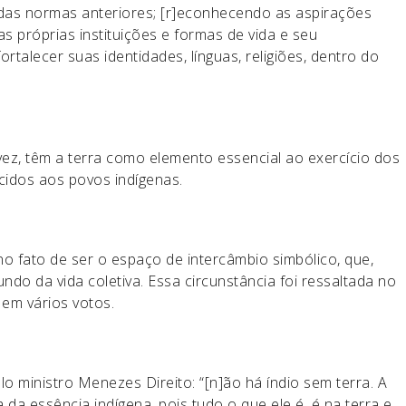
 das normas anteriores; [r]econhecendo as aspirações
s próprias instituições e formas de vida e seu
talecer suas identidades, línguas, religiões, dentro do
ez, têm a terra como elemento essencial ao exercício dos
cidos aos povos indígenas.
no fato de ser o espaço de intercâmbio simbólico, que,
do da vida coletiva. Essa circunstância foi ressaltada no
em vários votos.
lo ministro Menezes Direito: “[n]ão há índio sem terra. A
 da essência indígena, pois tudo o que ele é, é na terra e