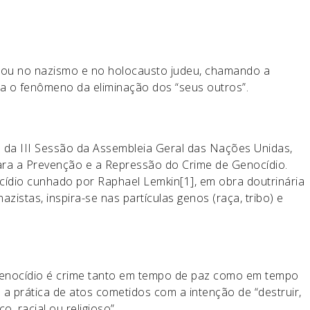
nou no nazismo e no holocausto judeu, chamando a
ra o fenômeno da eliminação dos “seus outros”.
 da III Sessão da Assembleia Geral das Nações Unidas,
ara a Prevenção e a Repressão do Crime de Genocídio.
cídio cunhado por Raphael Lemkin[1], em obra doutrinária
azistas, inspira-se nas partículas genos (raça, tribo) e
 genocídio é crime tanto em tempo de paz como em tempo
o a prática de atos cometidos com a intenção de “destruir,
, racial ou religioso”.