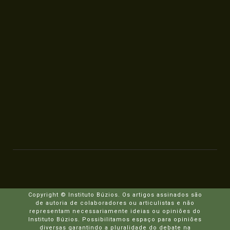
Copyright © Instituto Búzios. Os artigos assinados são
de autoria de colaboradores ou articulistas e não
representam necessariamente ideias ou opiniões do
Instituto Búzios. Possibilitamos espaço para opiniões
diversas garantindo a pluralidade do debate na