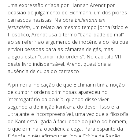
uma expressão criada por Hannah Arendt por
ocasião do julgamento de Eichmann, um dos piores
carrascos nazistas. Na obra
Eichmann em
Jerusalém
, um relato ao mesmo tempo jornalístico e
filosófico, Arendt usa o termo ­“banalidade do mal”
ao se referir ao argumento de inocência do réu que
enviou pessoas para as câmaras de gás, mas
alegou estar “cumprindo ordens”. No capítulo VIII
deste livro indispensável, Arendt questiona a
ausência de culpa do carrasco.
A primeira indicação de que Eichmann tinha noção
de cumprir ordens criminosas apareceu no
interrogatório da polícia, quando disse viver
segundo a definição kantiana do dever. Isso era
ultrajante e incompreensível, uma vez que a filosofia
de Kant está ligada à faculdade do juízo do homem,
o que elimina a obediência cega. Para espanto da
filósofa, o réu afirmou ter lido a Crítica da Razão