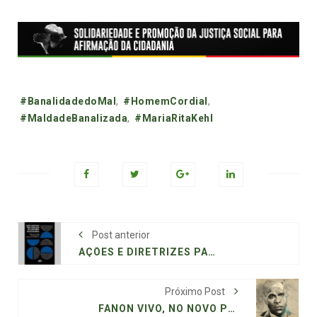
Tags:
#BanalidadedoMal
,
#HomemCordial
,
#MaldadeBanalizada
,
#MariaRitaKehl
Post anterior
AÇÕES E DIRETRIZES PARA A REGULAÇÃO DE PLATAFORMAS DIGITAIS NO BRASIL
Próximo Post
FANON VIVO, NO NOVO PENSAMENTO ANTICOLONIAL