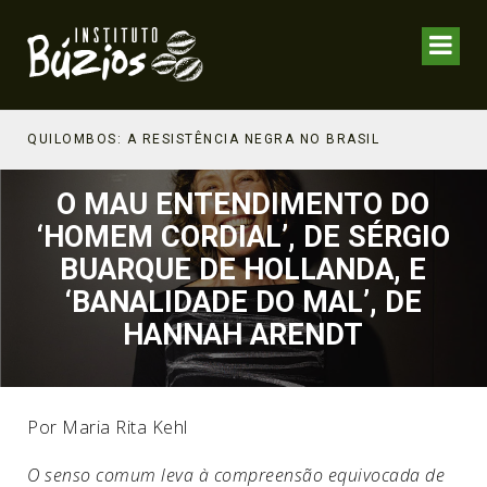
NHECIMENTO ESTRATÉGICO
QUILOMBOS: A RESISTÊNCIA NEGRA NO BRASIL
O MAU ENTENDIMENTO DO
‘HOMEM CORDIAL’, DE SÉRGIO
BUARQUE DE HOLLANDA, E
‘BANALIDADE DO MAL’, DE
HANNAH ARENDT
Por Maria Rita Kehl
O senso comum leva à compreensão equivocada de