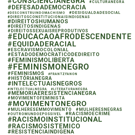
#CONSCIENCIANEGRA
#CULTURANEGRA
#DEFESADADEMOCRACIA
#DESIGUALDADESOCIAL
#DESCONSTRUINDOMACHISMO
#DIREITOSCONSTITUCIONAISINDIGENAS
#DIREITOSHUMANOS
#DIREITOSINDIGENAS
#DIREITOSSEXUAISREPRODUTIVOS
#EDUCACAOAFRODESCENDENTE
#EQUIDADERACIAL
#ESCRAVISMOCOLONIAL
#ESTADODEMOCRATICODEDIREITO
#FEMINISMOLIBERTA
#FEMINISMONEGRO
#FEMINISMOS
#FRANTZFANON
#HISTÓRIANEGRA
#INTELECTUAISNEGROS
#INTELECTUALNEGRA
#LITERATURANEGRA
#MEMORIAERESISTENCIANEGRA
#MOVIMENTOFEMINISTA
#MOVIMENTONEGRO
#MULHERESEMMOVIMENTO
#MULHERESNEGRAS
#RACISMOECRIME
#OUTROMUNDOEPOSSIVEL
#RACISMOINSTITUCIONAL
#RACISMOSISTEMICO
#RESISTENCIAINDIGENA