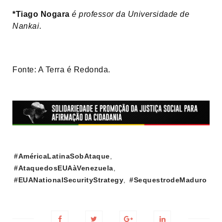
*Tiago Nogara
é professor da Universidade de
Nankai
.
Fonte: A Terra é Redonda.
Tags:
#AméricaLatinaSobAtaque
,
#AtaquedosEUAàVenezuela
,
#EUANationalSecurityStrategy
,
#SequestrodeMaduro