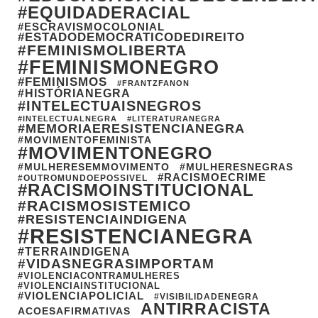
#EQUIDADERACIAL
#ESCRAVISMOCOLONIAL
#ESTADODEMOCRATICODEDIREITO
#FEMINISMOLIBERTA
#FEMINISMONEGRO
#FEMINISMOS
#FRANTZFANON
#HISTÓRIANEGRA
#INTELECTUAISNEGROS
#INTELECTUALNEGRA
#LITERATURANEGRA
#MEMORIAERESISTENCIANEGRA
#MOVIMENTOFEMINISTA
#MOVIMENTONEGRO
#MULHERESEMMOVIMENTO
#MULHERESNEGRAS
#RACISMOECRIME
#OUTROMUNDOEPOSSIVEL
#RACISMOINSTITUCIONAL
#RACISMOSISTEMICO
#RESISTENCIAINDIGENA
#RESISTENCIANEGRA
#TERRAINDIGENA
#VIDASNEGRASIMPORTAM
#VIOLENCIACONTRAMULHERES
#VIOLENCIAINSTITUCIONAL
#VIOLENCIAPOLICIAL
#VISIBILIDADENEGRA
ANTIRRACISTA
ACOESAFIRMATIVAS