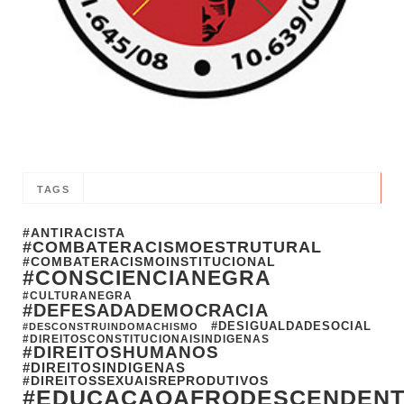
TAGS
#ANTIRACISTA
#COMBATERACISMOESTRUTURAL
#COMBATERACISMOINSTITUCIONAL
#CONSCIENCIANEGRA
#CULTURANEGRA
#DEFESADADEMOCRACIA
#DESIGUALDADESOCIAL
#DESCONSTRUINDOMACHISMO
#DIREITOSCONSTITUCIONAISINDIGENAS
#DIREITOSHUMANOS
#DIREITOSINDIGENAS
#DIREITOSSEXUAISREPRODUTIVOS
#EDUCACAOAFRODESCENDEN