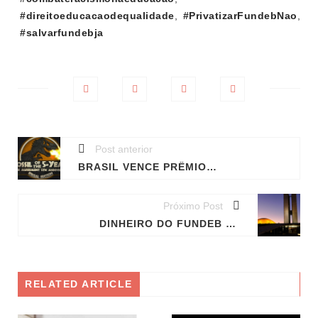
#direitoeducacaodequalidade
,
#PrivatizarFundebNao
,
#salvarfundebja
Post anterior
BRASIL VENCE PRÊMIO FÓSSIL DO ANO POR 'CALAR SOCIEDADE CIVIL' E 'DESPROTEGER POVOS INDÍGENAS'
Próximo Post
DINHEIRO DO FUNDEB É DA ESCOLA PÚBLICA, APROVA SENADO; TEXTO VOLTA À CÂMARA
RELATED ARTICLE