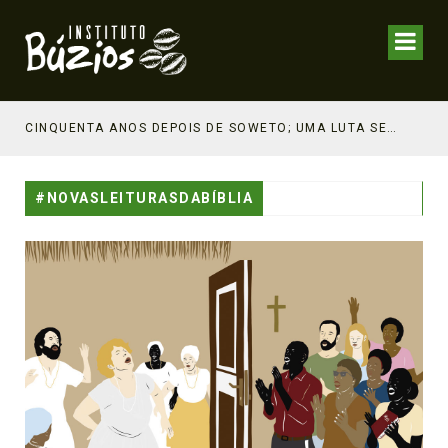
CINQUENTA ANOS DEPOIS DE SOWETO; UMA LUTA SEM DOCUMENTAÇÃO NÃO É UMA LUTA
#NOVASLEITURASDABÍBLIA